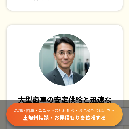
大型歯車の安定供給と迅速な
メンテナンスで生産ラインを
高精度歯車・ユニットの無料相談・お見積もりはこちら
無料相談・お見積もりを依頼する
維持