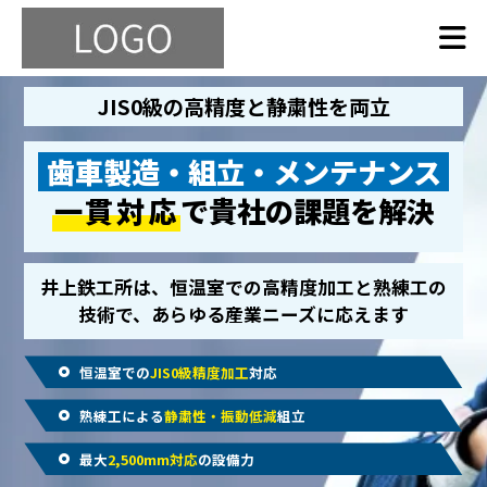
JIS0級の高精度と静粛性を両立
歯車製造・組立・メンテナンス
一貫対応
で貴社の課題を解決
井上鉄工所は、恒温室での高精度加工と熟練工の
技術で、あらゆる産業ニーズに応えます
恒温室での
JIS0級精度加工
対応
熟練工による
静粛性・振動低減
組立
最大
2,500mm対応
の設備力