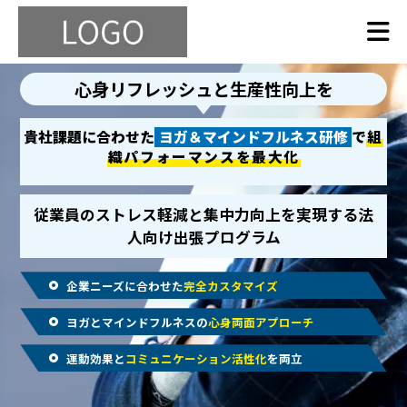
心身リフレッシュと生産性向上を
貴社課題に合わせた
ヨガ＆マインドフルネス研修
で
組
織パフォーマンスを最大化
従業員のストレス軽減と集中力向上を実現する法
人向け出張プログラム
企業ニーズに合わせた
完全カスタマイズ
ヨガとマインドフルネスの
心身両面アプローチ
運動効果と
コミュニケーション活性化
を両立