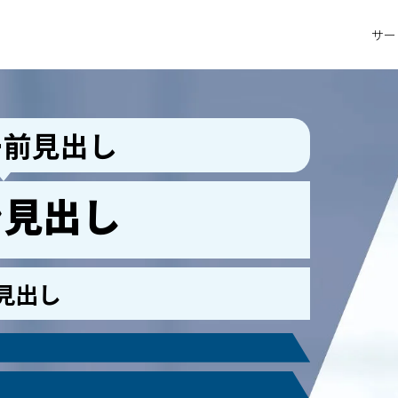
サー
ー前見出し
ン見出し
見出し