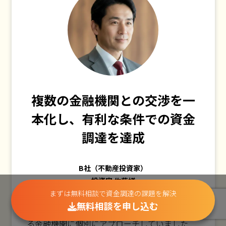
複数の金融機関との交渉を一
本化し、有利な条件での資金
調達を達成
B社（不動産投資家）
投資家 佐藤様
まずは無料相談で資金調達の課題を解決
無料相談を申し込む
複数の物件取得を検討しており、それぞれ異な
る金融機関に個別にアプローチしていました