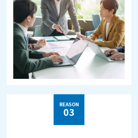
REASON
03